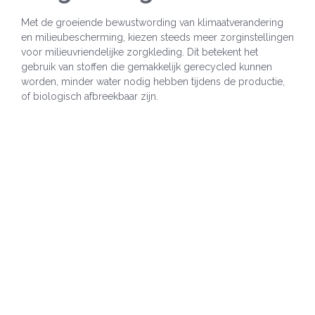
Met de groeiende bewustwording van klimaatverandering
en milieubescherming, kiezen steeds meer zorginstellingen
voor milieuvriendelijke zorgkleding. Dit betekent het
gebruik van stoffen die gemakkelijk gerecycled kunnen
worden, minder water nodig hebben tijdens de productie,
of biologisch afbreekbaar zijn.
Het maken van milieuvriendelijke keuzes gaat hand in hand
met het aantrekken en behouden van personeel. Veel
zorgverleners waarderen werkgevers die zich inzetten voor
duurzaamheid, en dit kan een positieve invloed hebben op
de reputatie van de zorginstelling.
Tot slot, de overstap naar milieuvriendelijke zorgkleding is
niet alleen goed voor de planeet, maar kan ook
kostenbesparend zijn. Duurzame materialen hebben vaak
een langere levensduur, wat betekent dat er minder
behoefte is aan frequente vervanging.
De Rol van Technologie